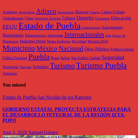
Atlixco
Acatzingo
Bienestar
Campo Poblano
Agricultura
Automotriz
Campo
Deportes
Educación
Cultura
Chignahuapan
China
Comercio Exterior
Economía
Estado de Puebla
EEUU
Huauchinango
Gastronomía
Internacionales
Huejotzingo
Infraestructura
Interesante
Irán
Izúcar de
Marketing Digital
Matamoros
Medio Ambiente
Movilidad
Mundial 2026
Municipio
México
Nacional
Obra Pública
Política Exterior
Puebla
Seguridad
Salud
Política Nacional
Rusia
San Andrés Cholula
Turismo Puebla
Turismo
Tecnología
Tochimilco
Tlaxcala
Vialidades
You missed
Estado de Puebla
San Nicolás de los Ranchos
GOBIERNO ESTATAL PROYECTA ESTRATEGIA PARA
EL DESARROLLO INTEGRAL DE LA REGIÓN IZTA-
POPO
Ago 3, 2026
Samuel Gómez
Amozoc
Estado de Puebla
Medio Ambiente