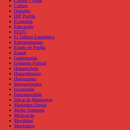
Cuerpo y Alma
Cultura
Deportes
DIF Puebla
Economía
Educación
EEUU
El Tablero Estratégico
Entretenimiento
Estado de Puebla
Estatal
Gastronomía
Gobierno Federal
Huaquechula
Huauchinango
Huejotzingo
Internacionales
Ixcaquixtla
Ixtacamaxtitlán
Izúcar de Matamoros
Marketing Digital
Medio Ambiente
Michoacán
Movilidad
Municipios