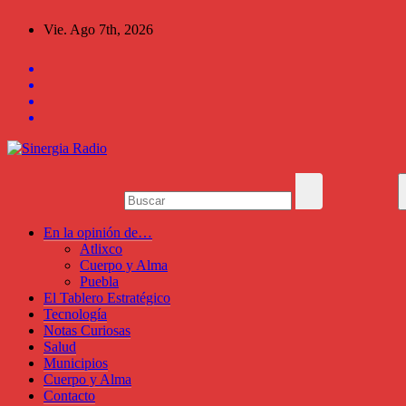
Saltar
Vie. Ago 7th, 2026
al
contenido
En la opinión de…
Atlixco
Cuerpo y Alma
Puebla
El Tablero Estratégico
Tecnología
Notas Curiosas
Salud
Municipios
Cuerpo y Alma
Contacto