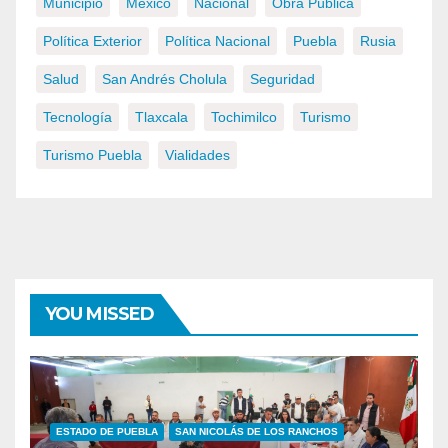
Municipio
México
Nacional
Obra Pública
Política Exterior
Política Nacional
Puebla
Rusia
Salud
San Andrés Cholula
Seguridad
Tecnología
Tlaxcala
Tochimilco
Turismo
Turismo Puebla
Vialidades
YOU MISSED
ESTADO DE PUEBLA
SAN NICOLÁS DE LOS RANCHOS