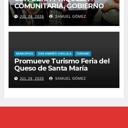
COMUNITARIA, GOBIERNO
ESTATAL INCENTIVA AL
JUL 28, 2026
SAMUEL GÓMEZ
TALENTO ARTESANAL
MUNICIPIOS
SAN ANDRÉS CHOLULA
TURISMO
Promueve Turismo Feria del
Queso de Santa María
JUL 28, 2026
SAMUEL GÓMEZ