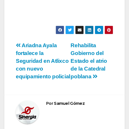
Navegación
Ariadna Ayala
Rehabilita
fortalece la
Gobierno del
de
Seguridad en Atlixco
Estado el atrio
entradas
con nuevo
de la Catedral
equipamiento policial
poblana
Por
Samuel Gómez