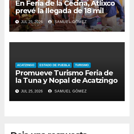
En Feria de la Cecina, Atlixco
prevé la llegada de 18 mil
turistas
JUL 25, 2026
SAMUEL GÓMEZ
ACATZINGO
ESTADO DE PUEBLA
TURISMO
Promueve Turismo Feria de
la Tuna y Nopal de Acatzingo
JUL 25, 2026
SAMUEL GÓMEZ