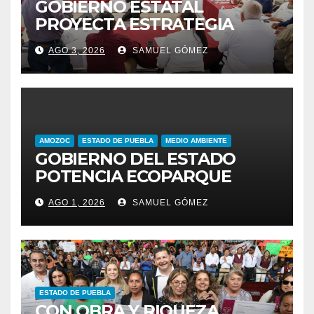
GOBIERNO ESTATAL
PROYECTA ESTRATEGIA
PARA EL DESARROLLO
AGO 3, 2026
SAMUEL GÓMEZ
INTEGRAL DE LA REGIÓN
IZTA-POPO
AMOZOC
ESTADO DE PUEBLA
MEDIO AMBIENTE
GOBIERNO DEL ESTADO
POTENCIA ECOPARQUE
PENSAR EN GRANDE COMO
AGO 1, 2026
SAMUEL GÓMEZ
REFERENTE AMBIENTAL
ESTADO DE PUEBLA
CON OBRA Y RIQUEZA