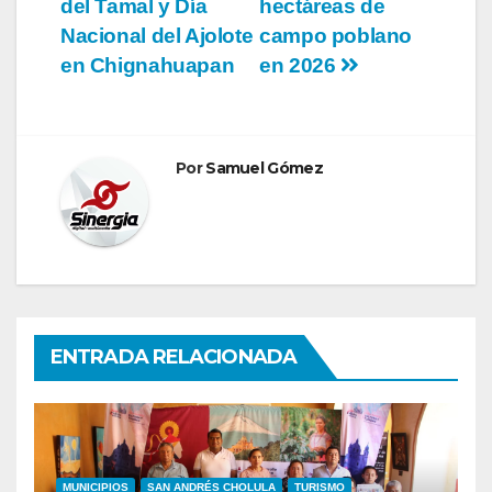
del Tamal y Día
hectáreas de
entradas
Nacional del Ajolote
campo poblano
en Chignahuapan
en 2026
Por
Samuel Gómez
ENTRADA RELACIONADA
MUNICIPIOS
SAN ANDRÉS CHOLULA
TURISMO