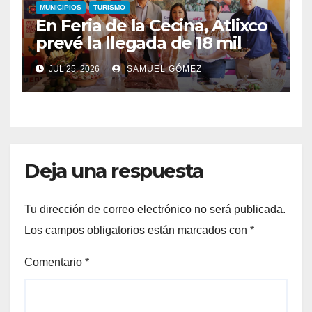
MUNICIPIOS
TURISMO
En Feria de la Cecina, Atlixco
prevé la llegada de 18 mil
turistas
JUL 25, 2026
SAMUEL GÓMEZ
Deja una respuesta
Tu dirección de correo electrónico no será publicada.
Los campos obligatorios están marcados con
*
Comentario
*