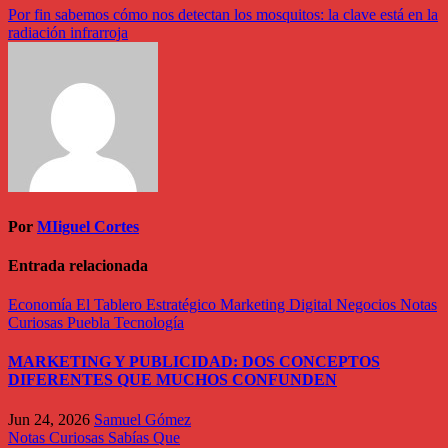
Navegación
Por fin sabemos cómo nos detectan los mosquitos: la clave está en la
radiación infrarroja
de
entradas
Por
MIiguel Cortes
Entrada relacionada
Economía
El Tablero Estratégico
Marketing Digital
Negocios
Notas
Curiosas
Puebla
Tecnología
MARKETING Y PUBLICIDAD: DOS CONCEPTOS
DIFERENTES QUE MUCHOS CONFUNDEN
Jun 24, 2026
Samuel Gómez
Notas Curiosas
Sabías Que