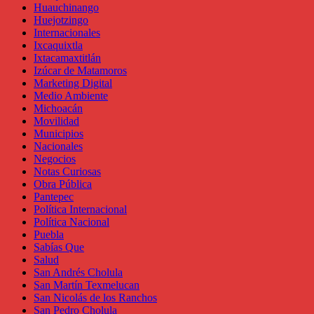
Huauchinango
Huejotzingo
Internacionales
Ixcaquixtla
Ixtacamaxtitlán
Izúcar de Matamoros
Marketing Digital
Medio Ambiente
Michoacán
Movilidad
Municipios
Nacionales
Negocios
Notas Curiosas
Obra Pública
Pantepec
Política Internacional
Política Nacional
Puebla
Sabías Que
Salud
San Andrés Cholula
San Martín Texmelucan
San Nicolás de los Ranchos
San Pedro Cholula