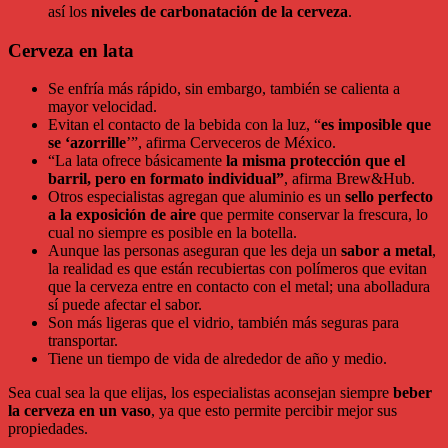
así los
niveles de carbonatación de la cerveza
.
Cerveza en lata
Se enfría más rápido, sin embargo, también se calienta a
mayor velocidad.
Evitan el contacto de la bebida con la luz, “
es imposible que
se ‘azorrille
’”, afirma Cerveceros de México.
“La lata ofrece básicamente
la misma protección que el
barril, pero en formato individual”
, afirma Brew&Hub.
Otros especialistas agregan que aluminio es un
sello perfecto
a la exposición de aire
que permite conservar la frescura, lo
cual no siempre es posible en la botella.
Aunque las personas aseguran que les deja un
sabor a metal
,
la realidad es que están recubiertas con polímeros que evitan
que la cerveza entre en contacto con el metal; una abolladura
sí puede afectar el sabor.
Son más ligeras que el vidrio, también más seguras para
transportar.
Tiene un tiempo de vida de alrededor de año y medio.
Sea cual sea la que elijas, los especialistas aconsejan siempre
beber
la cerveza en un vaso
, ya que esto permite percibir mejor sus
propiedades.