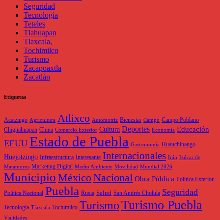
Seguridad
Tecnología
Teteles
Tlahuapan
Tlaxcala,
Tochimilco
Turismo
Zacapoaxtla
Zacatlán
Etiquetas
Atlixco
Acatzingo
Bienestar
Campo Poblano
Agricultura
Automotriz
Campo
Deportes
Educación
Cultura
Chignahuapan
China
Comercio Exterior
Economía
Estado de Puebla
EEUU
Huauchinango
Gastronomía
Internacionales
Huejotzingo
Infraestructura
Interesante
Irán
Izúcar de
Marketing Digital
Matamoros
Medio Ambiente
Movilidad
Mundial 2026
Municipio
México
Nacional
Obra Pública
Política Exterior
Puebla
Seguridad
Salud
Política Nacional
Rusia
San Andrés Cholula
Turismo Puebla
Turismo
Tecnología
Tochimilco
Tlaxcala
Vialidades