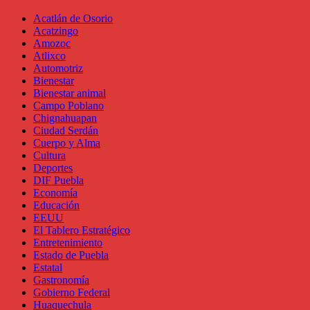
Acatlán de Osorio
Acatzingo
Amozoc
Atlixco
Automotriz
Bienestar
Bienestar animal
Campo Poblano
Chignahuapan
Ciudad Serdán
Cuerpo y Alma
Cultura
Deportes
DIF Puebla
Economía
Educación
EEUU
El Tablero Estratégico
Entretenimiento
Estado de Puebla
Estatal
Gastronomía
Gobierno Federal
Huaquechula