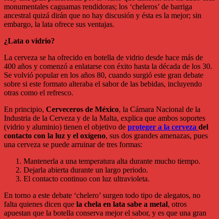
monumentales caguamas rendidoras; los ‘cheleros’ de barriga
ancestral quizá dirán que no hay discusión y ésta es la mejor; sin
embargo, la lata ofrece sus ventajas.
¿Lata o vidrio?
La cerveza se ha ofrecido en botella de vidrio desde hace más de
400 años y comenzó a enlatarse con éxito hasta la década de los 30.
Se volvió popular en los años 80, cuando surgió este gran debate
sobre si este formato alteraba el sabor de las bebidas, incluyendo
otras como el refresco.
En principio,
Cerveceros de México
, la Cámara Nacional de la
Industria de la Cerveza y de la Malta, explica que ambos soportes
(vidrio y aluminio) tienen el objetivo de
proteger a la cerveza
del
contacto con la luz y el oxígeno
, sus dos grandes amenazas, pues
una cerveza se puede arruinar de tres formas:
Mantenerla a una temperatura alta durante mucho tiempo.
Dejarla abierta durante un largo periodo.
El contacto continuo con luz ultravioleta.
En torno a este debate ‘chelero’ surgen todo tipo de alegatos, no
falta quienes dicen que
la chela en lata sabe a metal
, otros
apuestan que la botella conserva mejor el sabor, y es que una gran