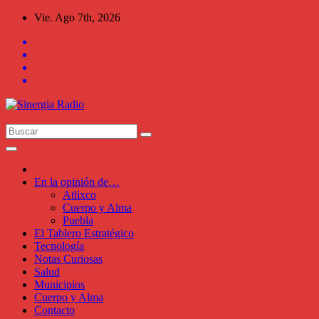
Saltar
Vie. Ago 7th, 2026
al
contenido
En la opinión de…
Atlixco
Cuerpo y Alma
Puebla
El Tablero Estratégico
Tecnología
Notas Curiosas
Salud
Municipios
Cuerpo y Alma
Contacto