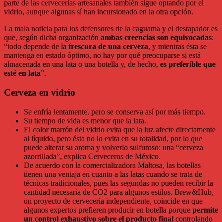
parte de las cervecerías artesanales también sigue optando por el
vidrio, aunque algunas sí han incursionado en la otra opción.
La mala noticia para los defensores de la caguama y el destapador es
que, según dicha organización
ambas creencias son equivocadas
:
“todo depende de la
frescura de una cerveza
, y mientras ésta se
mantenga en estado óptimo, no hay por qué preocuparse si está
almacenada en una lata o una botella y, de hecho,
es preferible que
esté en lata
”.
Cerveza en vidrio
Se enfría lentamente, pero se conserva así por más tiempo.
Su tiempo de vida es menor que la lata.
El color marrón del vidrio evita que la luz afecte directamente
al líquido, pero ésta no lo evita en su totalidad, por lo que
puede alterar su aroma y volverlo sulfuroso: una “cerveza
azorrillada”, explica Cerveceros de México.
De acuerdo con la comercializadora Maltosa, las botellas
tienen una ventaja en cuanto a las latas cuando se trata de
técnicas tradicionales, pues las segundas no pueden recibir la
cantidad necesaria de CO2 para algunos estilos. Brew&Hub,
un proyecto de cervecería independiente, coincide en que
algunos expertos prefieren producir en botella porque
permite
un control exhaustivo sobre el producto final
controlando